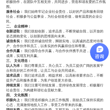
积极协作，在团队中互相支持，共同进步，营造和谐友爱的工作氛
围。
服务社会：
我们始终牢记企业社会责任，以好的产品和服务回馈
社会，积极参与公益事业，为社会创造价值，做有温度的企业公
民。
二、 企业精神：
创新进取：
我们鼓励创新，追求品质，不断突破自我，以开放的
姿态拥抱变化，以创新的思维面向未来。
诚信务实：
我们坚持诚信经营，脚踏实地，以真诚的态度对待客
户、合作伙伴和员工，以务实的作风赢得信任和尊重。
合作共赢：
我们倡导合作共赢，与合作伙伴携手共进，共享发展
成果，实现互利共赢。
三、 文化理念：
以人为本：
我们尊重员工，关心员工，为员工提供广阔的发展平
台和良好的工作环境，让员工与企业共同成长。
追求品质：
我们追求品质，精益求精，以高标准要求自己，不断
提升产品和服务质量，为客户创造更大价值。
持续发展：
我们注重可持续发展，坚持绿色发展理念，积极履行
社会责任，为构建和谐社会贡献力量。
四、 文化氛围：
积极向上：
我们营造积极向上的工作氛围，鼓励员工保持乐观的
心态，充满激情地投入工作，享受工作带来的乐趣。
团结友爱：
我们倡导团结友爱，互帮互助，让员工感受到家的温