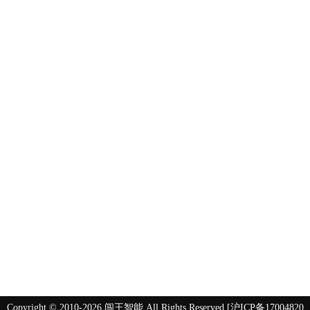
关于我们
产品中心
视频案例
公司简介
光伏清洗机
电脑洗车机
企业文化
智能机器人
清洗机门店系列
公司资质
无接触洗车机
清洗机移动系列
公司团队
毛刷式洗车
家政保洁
门店洗车
重油污清洗
更多产品..
更多视频..
售前咨询：400-811-6908
售后咨询：400-007-9998
座机：021-55271556
研发中心：中国·上海·杨浦区
工厂地址：河南省郑州市巩义市先进制造业开发区回郭
镇兴郭西路5号附11号
邮箱：895533244@qq.com
网址：www.chuangwangshiye.com
Copyright © 2010-2026 闯王智能 All Rights Reserved [
沪ICP备17004820