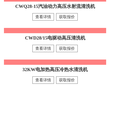
运行系统：ETC怠速器：发动机转速自动控制延长发动机使
CWQ28-15汽油动力高压水射流清洗机
用寿命，更省油 配件：纯意大利PA进口（调压阀）
CWQ28-15汽油动力高压水射流清
查看详情
获取报价
洗机
查看详情
暂无信息
查看详情
CWD28/15电驱动高压清洗机
CWD28/15电驱动高压清洗机
查看详情
获取报价
暂无信息
查看详情
32KW电加热高压冷热水清洗机
32KW电加热高压冷热水清洗机
查看详情
获取报价
暂无信息
查看详情