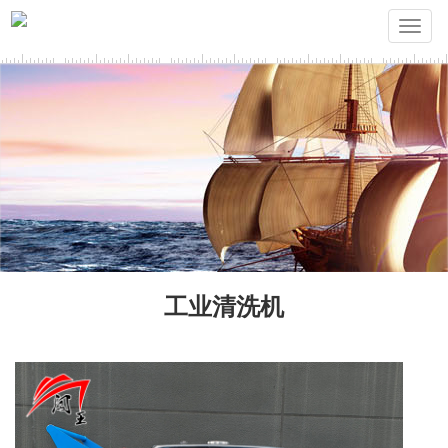
Toggle
CWHDD全电加热工业高压冷热水
naviga
清洗机
全电加热工业高压冷热水清洗机，通电即可运行，兼具冷水
冲洗、高温热水清洗双重模式。依靠电加热产生高温热水，
快速溶解各类机油、黄油、重油污、油泥、顽固污渍，压力
输出稳定。无需燃油，无废气排放，室内车间、厂房、汽修
厂区均可安全使用。适合工厂设备除油、车间地面清洁、汽
修厂重污清洗、仓库保洁等场景，运行噪音低
查看详情
工业清洗机