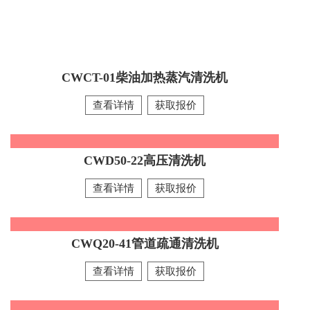
CWCT-01柴油加热蒸汽清洗机
查看详情
获取报价
CWD50-22高压清洗机
CWD50-22高压清洗机
查看详情
获取报价
暂无信息
查看详情
CWQ20-41管道疏通清洗机
CWQ20-41管道疏通清洗机
查看详情
获取报价
外观：扶手更高操作更方便推行/拖行设计更合理 过滤装
置：AS食品级高密度过滤器 发动机：隆鑫 高压泵：Ar原装
镀镍铜泵头（整泵质保一年） 气胎：定制型加厚高弹性气胎